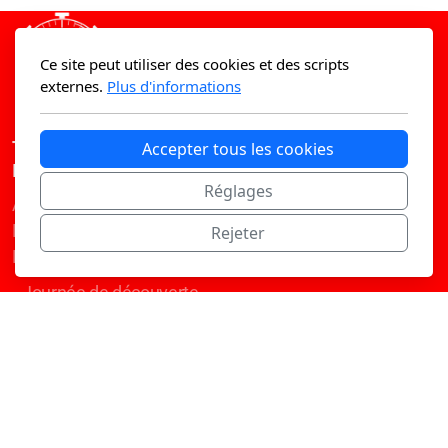
Ce site peut utiliser des cookies et des scripts
externes.
Plus d'informations
Team Rallye Routier Suisse
Accepter tous les cookies
Menu principal
Réglages
Accueil
Le Rallye Routier
Rejeter
Nos actions
Journée de découverte
Nos pilotes
Nous rejoindre
News
Dans la presse
Contact